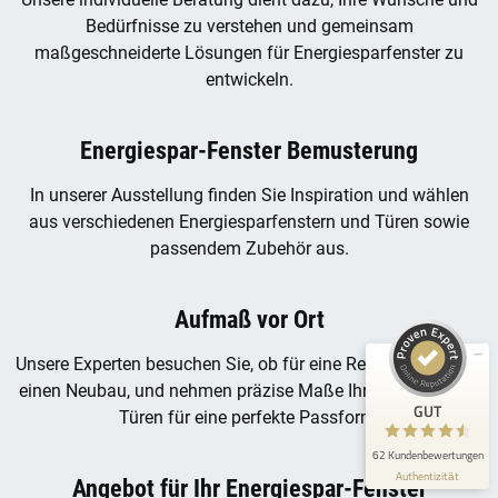
Bedürfnisse zu verstehen und gemeinsam
maßgeschneiderte Lösungen für Energiesparfenster zu
entwickeln.
Energiespar-Fenster Bemusterung
In unserer Ausstellung finden Sie Inspiration und wählen
aus verschiedenen Energiesparfenstern und Türen sowie
passendem Zubehör aus.
Kundenbewertungen und Erfahrungen zu
E. Link GmbH
Aufmaß vor Ort
GUT
62
Unsere Experten besuchen Sie, ob für eine Renovierung oder
einen Neubau, und nehmen präzise Maße Ihrer Fenster und
Bewertungen von 1
4,40 / 5,00
anderen Quelle
GUT
Türen für eine perfekte Passform.
Blick aufs ProvenExpert-Profil werfen
62 Kundenbewertungen
Authentizität
1.5.2026
Angebot für Ihr Energiespar-Fenster