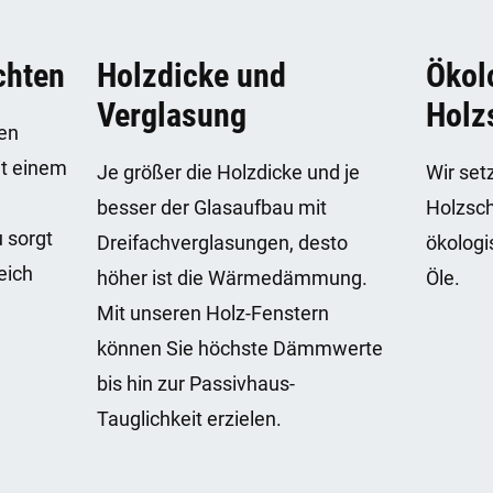
chten
Holzdicke und
Ökol
Verglasung
Holz
en
it einem
Je größer die Holzdicke und je
Wir set
besser der Glasaufbau mit
Holzsch
 sorgt
Dreifachverglasungen, desto
ökologi
eich
höher ist die Wärmedämmung.
Öle.
Mit unseren Holz-Fenstern
können Sie höchste Dämmwerte
bis hin zur Passivhaus-
Tauglichkeit erzielen.