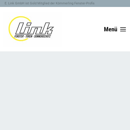
E. Link GmbH ist Gold Mitglied der Kömmerling Fenster-Profis
Menü